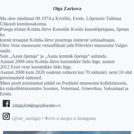
Olga Zarkova
Ma olen sündinud 09.1974.a Kiviõlis, Eestis. Lõpetasin Tallinna
Ülikooli kunstiosakonna.
Praegu töötan Kohtla-Järve Kunstide Koolis kunstiõpetajana, õpetan
ka
kunsti teraapiat Kohtla-Järve puuetega inimeste sotsiaalmajas.
Olen Vene muuseumi virtualfiliaali juht Põlevkivi muuseumi Valges
saalis.
Sain „Aasta õpetaja“ ja „Aasta lemmik õpetaja“ auhindu.
Aastast 2009 olen Kohtla-Järve kunstnikke liidu liige, aastast
2012 Eesti vene kunstnikke liidu liige.
Aastast 2008 kuni 2020 osalesin rohkem kui 70 näitustel, neist 10 olid
personaalsed näitused.
Minu poolt joonistatud pildid on Pushkini muuseumi kollektsioonis,
ka erakollektsioonides Soomes, Venemaal, Ameerikas, Saksamaal ja
Eestis.
zarolga16@gmail.com
Olga Zarkova | Facebook
(@art_zarolga) • Фото и видео в Instagram